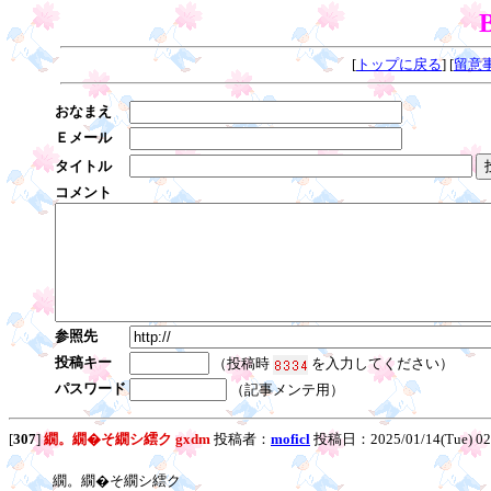
[
トップに戻る
] [
留意
おなまえ
Ｅメール
タイトル
コメント
参照先
投稿キー
（投稿時
を入力してください）
パスワード
（記事メンテ用）
[
307
]
繝。繝�そ繝シ繧ク gxdm
投稿者：
moficl
投稿日：2025/01/14(Tue) 0
繝。繝�そ繝シ繧ク