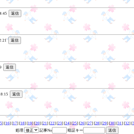
4:45
2:21
39
18:15
5
] [
16
] [
17
] [
18
] [
19
] [
20
] [
21
] [
22
] [
23
] [
24
] [
25
] [
26
] [
27
] [
28
] [
29
] [
30
] [
31
] [
32
] [
処理
記事No
暗証キー