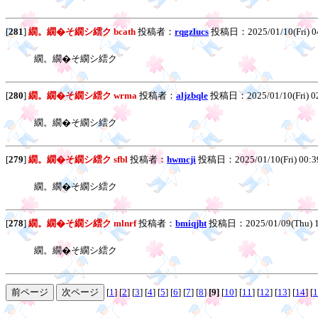
[
281
]
繝。繝�そ繝シ繧ク bcath
投稿者：
rqgzlucs
投稿日：2025/01/10(Fri) 0
繝。繝�そ繝シ繧ク
[
280
]
繝。繝�そ繝シ繧ク wrma
投稿者：
aljzbqle
投稿日：2025/01/10(Fri) 0
繝。繝�そ繝シ繧ク
[
279
]
繝。繝�そ繝シ繧ク sfbl
投稿者：
hwmcji
投稿日：2025/01/10(Fri) 00:
繝。繝�そ繝シ繧ク
[
278
]
繝。繝�そ繝シ繧ク mlnrf
投稿者：
bmiqjht
投稿日：2025/01/09(Thu) 
繝。繝�そ繝シ繧ク
[
1
] [
2
] [
3
] [
4
] [
5
] [
6
] [
7
] [
8
]
[9]
[
10
] [
11
] [
12
] [
13
] [
14
] [
1