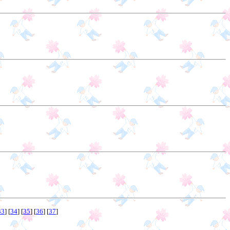
33
] [
34
] [
35
] [
36
] [
37
]