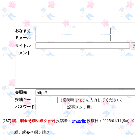
おなまえ
Ｅメール
タイトル
コメント
参照先
投稿キー
（投稿時
を入力してください）
パスワード
（記事メンテ用）
[
287
]
繝。繝�そ繝シ繧ク prej
投稿者：
sgvswjjr
投稿日：2025/01/11(Sat) 10
繝。繝�そ繝シ繧ク