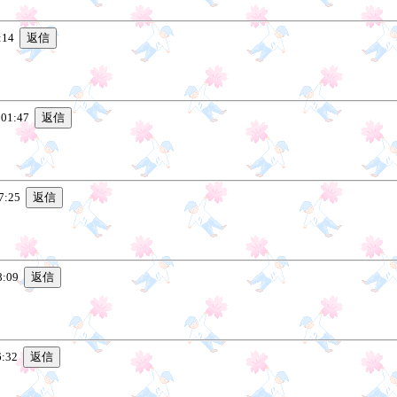
:14
 01:47
7:25
8:09
6:32